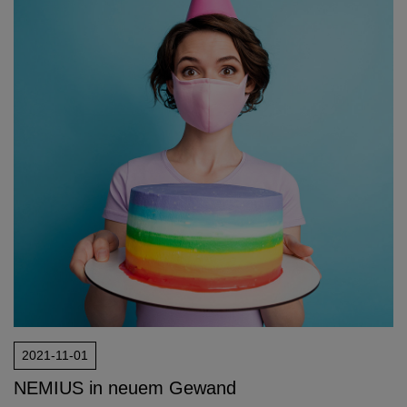
Network
Micro-Consulting
MD German Law
MD European Law
MD International Guides
2021-11-01
NEMIUS in neuem Gewand