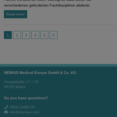
verschiedenen geforderten Fachdisziplinen abdeckt.
Read more
1
2
3
4
5
5
NEMIUS Medical Europe GmbH & Co. KG
Hauptstraße 17 + 19
55120 Mainz
Do you have questions?
0800 13485 00
info@nemius.com