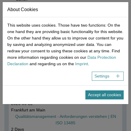
Examination fee for the written examination
About Cookies
* We are happy to take your special needs into account (food
allergies, special diets, etc.). So that we can plan for your wishes
This website uses cookies. Those have two functions: On the
accordingly, please inform us at least 10 days before the start of
one hand they are providing basic functionality for this website.
the seminar - preferably directly when registering.
On the other hand they allow us to improve our content for you
by saving and analyzing anonymized user data. You can
redraw your consent to using these cookies at any time. Find
more information regarding cookies on our
Data Protection
Event series #1
Declaration
and regarding us on the
Imprint
.
2026-09-21
Settings
Frankfurt am Main
Qualitätsmanagement - Basiswissen | EN ISO 13485
1 Day
Accept all cookies
2026-09-22
Frankfurt am Main
Qualitätsmanagement - Anforderungen verstehen | EN
ISO 13485
2 Days