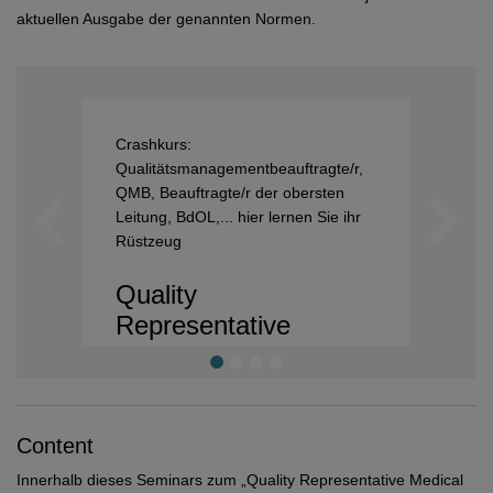
aktuellen Ausgabe der genannten Normen.
Crashkurs:
Au
Qualitätsmanagementbeauftragte/r,
Re
QMB, Beauftragte/r der obersten
I
Leitung, BdOL,... hier lernen Sie ihr
F
Rüstzeug
B
Quality
A
Representative
R
Medical Devices | ISO
M
13485
Content
Innerhalb dieses Seminars zum „Quality Representative Medical