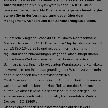
Network
Micro-Consulting
MD German Law
Anforderungen an ein QM-System nach EN ISO 13485
MD European Law
umsetzen zu können. Als Qualitätsmanagementbeauftragter
stehen Sie in der Verantwortung gegenüber dem
MD International Guides
Management, Kunden und den Zertifizierungsauditoren.
In unserem 5-tägigen Crashkurs zum Quality Representative
Medical Devices | ISO 13485 lernen Sie Step by Step wie Sie mit
der EN ISO 13485:2016 und mit deren normativen und
regulatorischen Anforderungen umgehen, diese interpretieren
und zu Ihrem Werkzeug machen. Ziel dieses interaktiven
Seminars ist es, Ihnen alle relevanten Kenntnisse und Fähigkeiten
zu vermitteln, um Ihnen das grundlegende Wissen zu vermitteln
das Sie benötigen um ein praxisorientiertes
Qualitätsmanagementsystem in der Medizintechnik aufbauen und
weiterentwickeln zu können. Nach Teilnahme des Seminars,
dürfen Sie anschließend die schriftliche Prüfung ablegen und
erhalten unser Zertifikat zum „Quality Representative Medical
Devices | ISO 13485“.
Dieses Seminar basiert selbstverständlich auf der jeweils