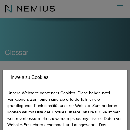
DE
Consulting
Externe Funktionen
Qualitätsmanagement
Glossar
Academy
Regulatory Affairs
Bevollmächtigter für Medizinprodukte
QM-Systeme entwickeln
Über uns
Audits
Verantwortliche Person (MDR/IVDR)
Seminare
QM-Systeme implementieren
Produktauslegung
Hinweis zu Cookies
AMG
Wissenswertes
Meldepflichtiges
Project Management Officer (PMO)
Expertise
Management
QM-Systeme weiterentwickeln
Technische Dokumentation
Internes Audit
Kontakt
Management-Tools
Sicherheitsbeauftragter für Medizinprodukte
Qualität
News
QM-System Varianten
Risikomanagement
Lieferantenaudit
Meldepflichtige Vorkommnisse
Geschäftsführung
Unsere Webseite verwendet Cookies. Diese haben zwei
AMG ist ein Akronym und steht für das Arzneimittelgesetz.
Weitere Leistungen
Qualitätsmanagementbeauftragter (QMB)
Karriere
Glossar
Kontaktformular
Biokompatibilität
Mock Audit
EUDAMED
Verbesserung
Funktionen: Zum einen sind sie erforderlich für die
grundlegende Funktionalität unserer Website. Zum anderen
Engagement
Downloads
Termin buchen
Sterilisation
GAP Audit
Ursache-Wirkung
Mikro-Consulting
können wir mit Hilfe der Cookies unsere Inhalte für Sie immer
weiter verbessern. Hierzu werden pseudonymisierte Daten von
Next Generation
Anfahrt
Markt-Zulassungen
Prozessoptimierung
MDR Produktklassifizierung
NEMIUS Zertifikate
Website-Besuchern gesammelt und ausgewertet. Das