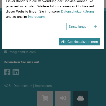
Netzwerk
Mikro-Consulting
MP-Recht | Deutschland
Einverständnis in die Verwendung der Cookies können Sie
jederzeit widerrufen. Weitere Informationen zu Cookies auf
MP-Recht | Europa
dieser Website finden Sie in unserer
Datenschutzerklärung
NEMIUS Medical Europe GmbH & Co. KG
und zu uns im
Impressum
.
MP-Recht | International
Hauptstraße 17 + 19
Einstellungen
55120 Mainz
Sie haben Fragen?
Alle Cookies akzeptieren
0800 13485 00
info@nemius.com
Besuchen Sie uns auf
AGB
Datenschutz
Impressum