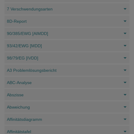
7 Verschwendungsarten
8D-Report
90/385/EWG [AIMDD]
93/42/EWG [MDD]
98/79/EG [IVDD]
A3 Problemlösungsbericht
ABC-Analyse
Abszisse
Abweichung
Affinitätsdiagramm
Affinitätstafel