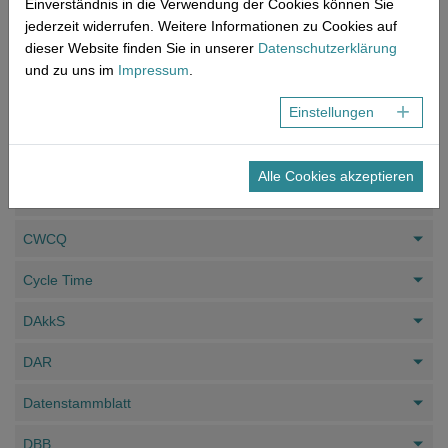
Einverständnis in die Verwendung der Cookies können Sie
jederzeit widerrufen. Weitere Informationen zu Cookies auf
Corporate Governance
dieser Website finden Sie in unserer
Datenschutzerklärung
und zu uns im
Impressum
.
CS [MDCG 2019-9]
Einstellungen
CTB
CTC
Alle Cookies akzeptieren
CTQ
CWCQ
Cycle Time
DAkkS
DAR
Datenstammblatt
DBB