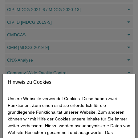
CIP [MDCG 2021-6 / MDCG 2020-13]
CIV ID [MDCG 2019-9]
CMDCAS
CMR [MDCG 2019-9]
CNX-Analyse
Company-Wide Quality Control
Hinweis zu Cookies
Compliance Audit
CON
Unsere Webseite verwendet Cookies. Diese haben zwei
Funktionen: Zum einen sind sie erforderlich für die
Control chart
grundlegende Funktionalität unserer Website. Zum anderen
können wir mit Hilfe der Cookies unsere Inhalte für Sie immer
COPQ
weiter verbessern. Hierzu werden pseudonymisierte Daten von
Website-Besuchern gesammelt und ausgewertet. Das
Core-Prozesse