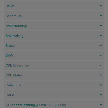
BMWi
Bottom Up
Brainstorming
Brainwriting
Brutto
BVW
C&E Diagramm
C&E Matrix
Café to Go
CAPA
CE-Kennzeichnung [COVID-19 IVD-QA]