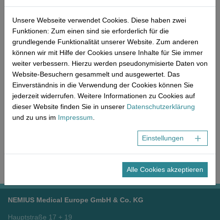
Netzwerk
Mikro-Consulting
MP-Recht | Deutschland
MP-Recht | Europa
Unsere Webseite verwendet Cookies. Diese haben zwei
Funktionen: Zum einen sind sie erforderlich für die
MP-Recht | International
grundlegende Funktionalität unserer Website. Zum anderen
können wir mit Hilfe der Cookies unsere Inhalte für Sie immer
Geschäftsleitung
weiter verbessern. Hierzu werden pseudonymisierte Daten von
Unsere Geschäftsleitung zeichnet sich durch jahrelange Tätigkeit
Website-Besuchern gesammelt und ausgewertet. Das
in der Branche und Kenntnis in der Materie aus. Freude an
Einverständnis in die Verwendung der Cookies können Sie
Detailarbeit, Fokus auf optimale Kundenzufriedenheit und höchste
jederzeit widerrufen. Weitere Informationen zu Cookies auf
Qualitätsansprüche bilden die Zielsetzung unseres
dieser Website finden Sie in unserer
Datenschutzerklärung
Unternehmens.
und zu uns im
Impressum
.
Mehr lesen
Einstellungen
Alle Cookies akzeptieren
NEMIUS Medical Europe GmbH & Co. KG
Hauptstraße 17 + 19